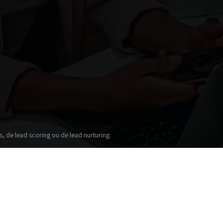
, de lead scoring ou de lead nurturing.
marketing... Et vous savez quoi ? Cela fonctionne extrêmement b