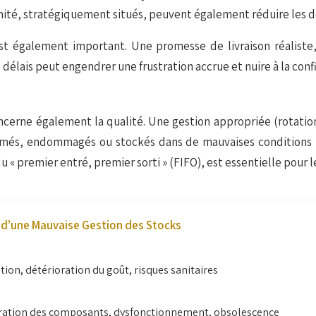
mité, stratégiquement situés, peuvent également réduire les dé
st également important. Une promesse de livraison réaliste
délais peut engendrer une frustration accrue et nuire à la con
concerne également la qualité. Une gestion appropriée (rotati
érimés, endommagés ou stockés dans de mauvaises conditions pe
u « premier entré, premier sorti » (FIFO), est essentielle pour l
 d’une Mauvaise Gestion des Stocks
ion, détérioration du goût, risques sanitaires
ration des composants, dysfonctionnement, obsolescence