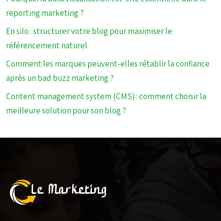
reporting marketing ?
En silo : structurer votre blog pour maximiser le
référencement naturel
Comment les marques peuvent-elles rétablir la confiance
après un bad buzz marketing ?
Content management system (CMS) : comment choisir la
meilleure solution pour son blog ?