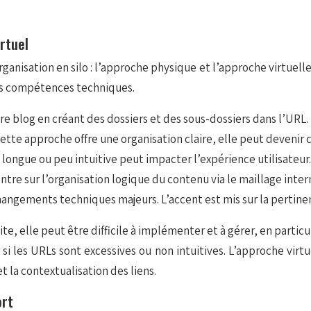
irtuel
anisation en silo : l’approche physique et l’approche virtuell
os compétences techniques.
e blog en créant des dossiers et des sous-dossiers dans l’URL.
te approche offre une organisation claire, elle peut devenir co
 longue ou peu intuitive peut impacter l’expérience utilisateur.
ntre sur l’organisation logique du contenu via le maillage intern
ngements techniques majeurs. L’accent est mis sur la pertinenc
te, elle peut être difficile à implémenter et à gérer, en particu
 si les URLs sont excessives ou non intuitives. L’approche virtu
t la contextualisation des liens.
ort