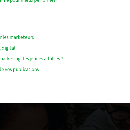
thme pour mieux performer
ur les marketeurs
 digital
bmarketing des jeunes adultes ?
de vos publications