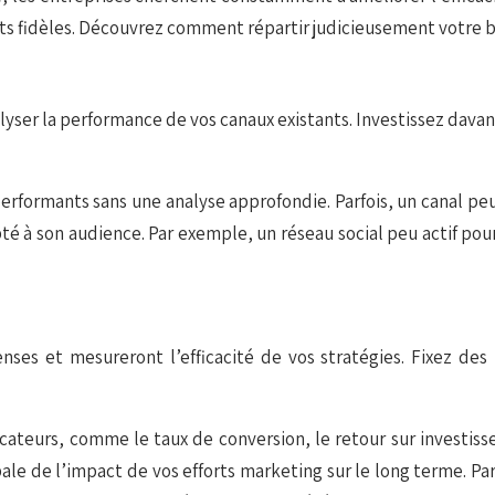
ents fidèles. Découvrez comment répartir judicieusement votre 
er la performance de vos canaux existants. Investissez davant
performants sans une analyse approfondie. Parfois, un canal peu
é à son audience. Par exemple, un réseau social peu actif pou
enses et mesureront l’efficacité de vos stratégies. Fixez des
dicateurs, comme le taux de conversion, le retour sur investiss
e de l’impact de vos efforts marketing sur le long terme. Par a